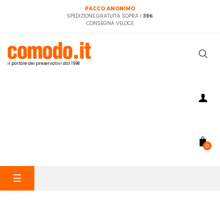
PACCO ANONIMO
SPEDIZIONE GRATUITA SOPRA I
39€
CONSEGNA VELOCE
il portale dei preservativi dal 1998
0
navigazione
☰
Toggle