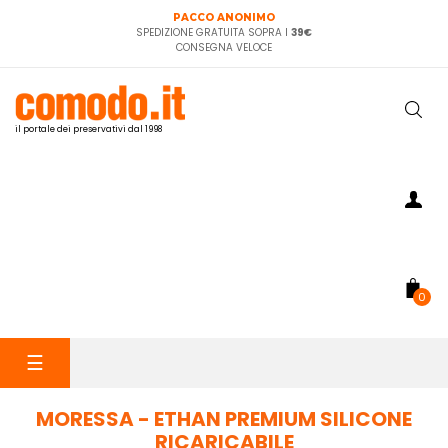
PACCO ANONIMO
SPEDIZIONE GRATUITA SOPRA I
39€
CONSEGNA VELOCE
il portale dei preservativi dal 1998
0
navigazione
☰
Toggle
MORESSA - ETHAN PREMIUM SILICONE
RICARICABILE