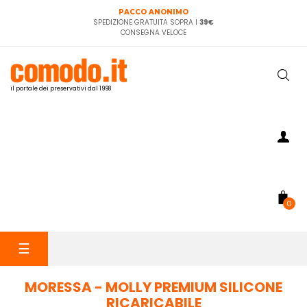
PACCO ANONIMO
SPEDIZIONE GRATUITA SOPRA I
39€
CONSEGNA VELOCE
il portale dei preservativi dal 1998
0
navigazione
☰
Toggle
MORESSA - MOLLY PREMIUM SILICONE
RICARICABILE