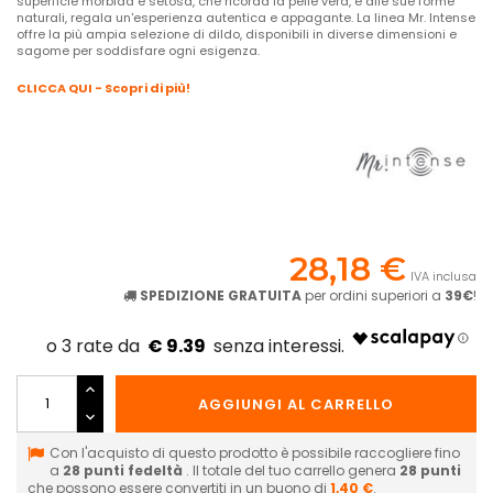
superficie morbida e setosa, che ricorda la pelle vera, e alle sue forme
naturali, regala un'esperienza autentica e appagante. La linea Mr. Intense
offre la più ampia selezione di dildo, disponibili in diverse dimensioni e
sagome per soddisfare ogni esigenza.
CLICCA QUI - Scopri di più!
28,18 €
IVA inclusa
SPEDIZIONE GRATUITA
per ordini superiori a
39€
!
€ 9.39
AGGIUNGI AL CARRELLO
Con l'acquisto di questo prodotto è possibile raccogliere fino
a
28
punti fedeltà
. Il totale del tuo carrello genera
28
punti
che possono essere convertiti in un buono di
1,40 €
.