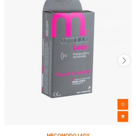


MRCOMODO LADY