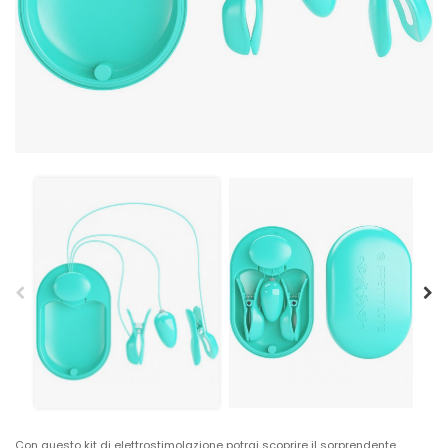
Con questo kit di elettrostimolazione potrai scoprire il sorprendente