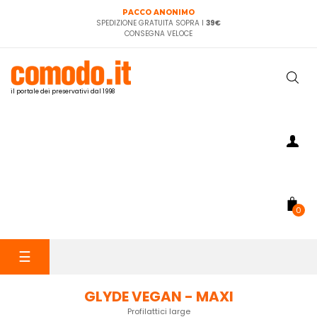
PACCO ANONIMO
SPEDIZIONE GRATUITA SOPRA I
39€
CONSEGNA VELOCE
il portale dei preservativi dal 1998
0
navigazione
☰
Toggle
GLYDE VEGAN - MAXI
Profilattici large