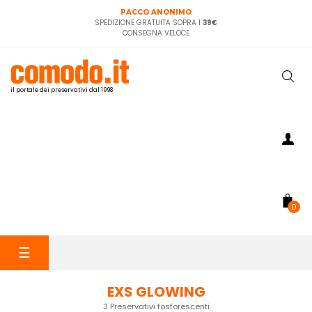
PACCO ANONIMO
SPEDIZIONE GRATUITA SOPRA I
39€
CONSEGNA VELOCE
il portale dei preservativi dal 1998
0
navigazione
☰
Toggle
EXS GLOWING
3 Preservativi fosforescenti