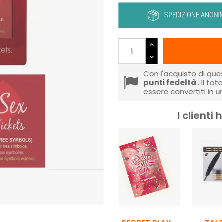
SPEDIZIONE ANONI
Con l'acquisto di que
punti fedeltà
. Il to
essere convertiti in 
I client