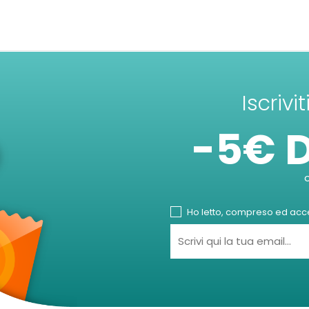
Iscrivi
-5€ 
Ho letto, compreso ed accet