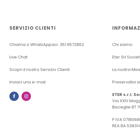
SERVIZIO CLIENTI
INFORMAZ
Chiama o WhatsAppaci: 351.9572852
Chi siamo
Live Chat
Eter Srl Socie
Scopri il nostro Servizio Clienti
La nostra Mis
Inviaci una e-mail
Preservativi s
ETER s.r.l. S
Facebook
Instagram
Via XXIV Magg
Bisceglie BT 7
P.IVA 0718068
REA BA 53831