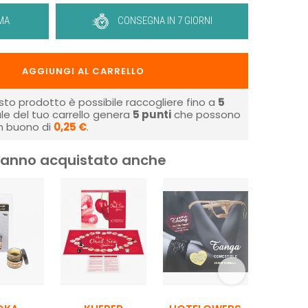
MA
CONSEGNA IN 7 GIORNI
AGGIUNGI AL CARRELLO
sto prodotto è possibile raccogliere fino a
5
tale del tuo carrello genera
5
punti
che possono
un buono di
0,25 €
.
i hanno acquistato anche