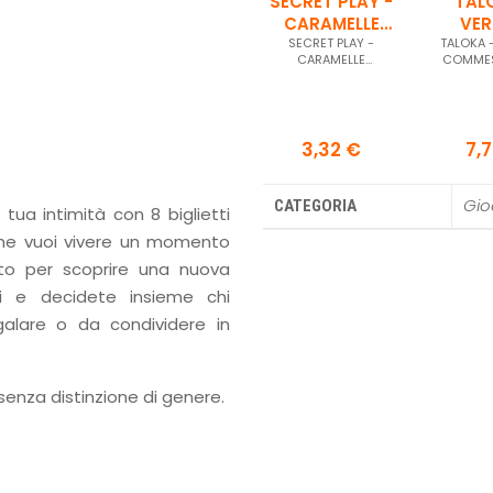
SECRET PLAY -
TAL
CARAMELLE
VER
ESPLOSIVE
SECRET PLAY -
COMME
TALOKA 
CARAMELLE
COMMEST
ALL'ANGURIA
ESPLOSIVE
CIOC
CIOC
ALL'ANGURIA
3,32 €
7,
Gio
CATEGORIA
tua intimità con 8 biglietti
 che vuoi vivere un momento
etto per scoprire una nuova
vi e decidete insieme chi
galare o da condividere in
senza distinzione di genere.