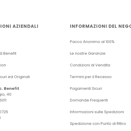
IONI AZIENDALI
INFORMAZIONI DEL NEG
Pacco Anonimo al 100%
tà Benefit
Le nostre Garanzie
sion
Condizioni di Vendita
icuri ed Originali
Termini per il Recesso
oc. Benefit
Pagamenti Sicuri
io, 40
6011
Domande Frequenti
0725
Informazioni sulle Spedizioni
4
Spedizione con Punto di RItiro