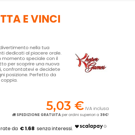
TTA E VINCI
divertimento nella tua
nti dedicati al piacere orale.
un momento speciale con il
etto per scoprire una nuova
i, confrontatevi e decidete
ni posizione. Perfetto da
 coppia.
!
5,03 €
IVA inclusa
SPEDIZIONE GRATUITA
per ordini superiori a
39€
!
€ 1.68