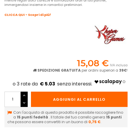
mentre regali dolci carezze e stimolazioni orali al tuo partner,
immergendovi insieme in romantici preliminari.
CLICCA QUI - Scopri di più!
15,08 €
IVA inclusa
SPEDIZIONE GRATUITA
per ordini superiori a
39€
!
€ 5.03
AGGIUNGI AL CARRELLO
Con l'acquisto di questo prodotto è possibile raccogliere fino
a
15
punti fedeltà
. Il totale del tuo carrello genera
15
punti
che possono essere convertiti in un buono di
0,75 €
.