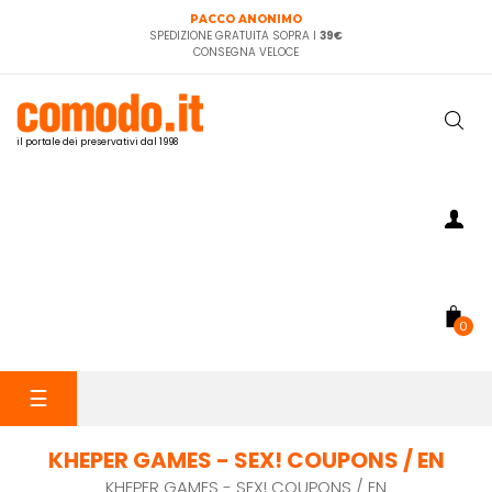
PACCO ANONIMO
SPEDIZIONE GRATUITA SOPRA I
39€
CONSEGNA VELOCE
il portale dei preservativi dal 1998
0
navigazione
☰
Toggle
KHEPER GAMES - SEX! COUPONS / EN
KHEPER GAMES - SEX! COUPONS / EN