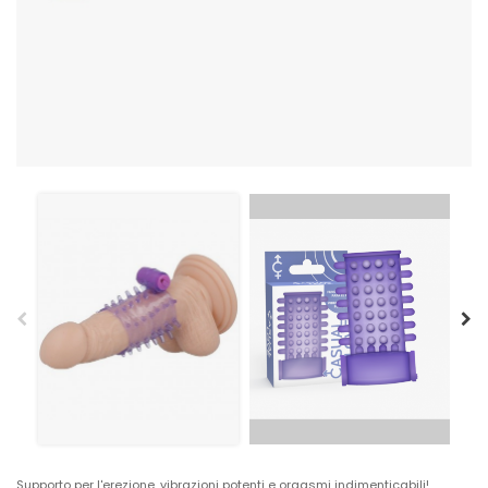
Supporto per l'erezione, vibrazioni potenti e orgasmi indimenticabili!