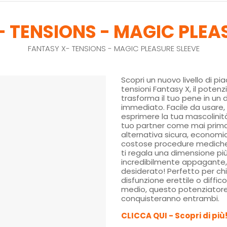
 TENSIONS - MAGIC PLEA
FANTASY X- TENSIONS - MAGIC PLEASURE SLEEVE
Scopri un nuovo livello di pi
tensioni Fantasy X, il poten
trasforma il tuo pene in un d
immediato. Facile da usare,
esprimere la tua mascolinit
tuo partner come mai prima
alternativa sicura, economic
costose procedure mediche o
ti regala una dimensione pi
incredibilmente appagante
desiderato! Perfetto per chi
disfunzione erettile o diffico
medio, questo potenziatore 
conquisteranno entrambi.
CLICCA QUI - Scopri di più