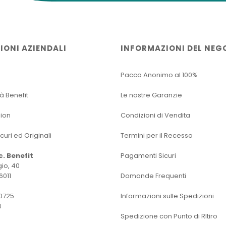
IONI AZIENDALI
INFORMAZIONI DEL NEG
Pacco Anonimo al 100%
tà Benefit
Le nostre Garanzie
sion
Condizioni di Vendita
icuri ed Originali
Termini per il Recesso
oc. Benefit
Pagamenti Sicuri
io, 40
6011
Domande Frequenti
0725
Informazioni sulle Spedizioni
4
Spedizione con Punto di RItiro