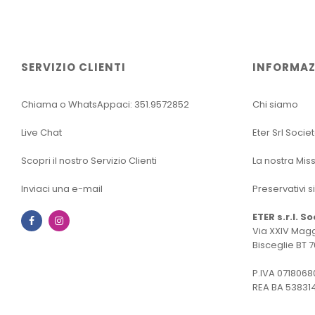
SERVIZIO CLIENTI
INFORMAZ
Chiama o WhatsAppaci: 351.9572852
Chi siamo
Live Chat
Eter Srl Socie
Scopri il nostro Servizio Clienti
La nostra Mis
Inviaci una e-mail
Preservativi s
ETER s.r.l. S
Facebook
Instagram
Via XXIV Magg
Bisceglie BT 7
P.IVA 0718068
REA BA 53831