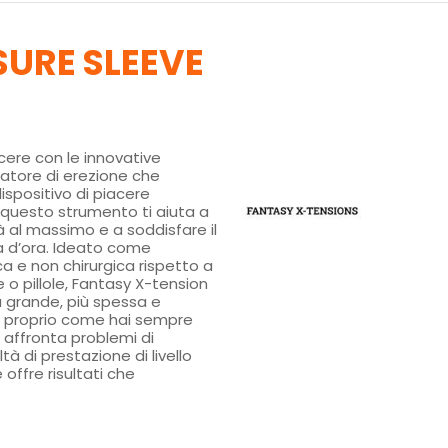
SURE SLEEVE
acere con le innovative
ziatore di erezione che
ispositivo di piacere
 questo strumento ti aiuta a
à al massimo e a soddisfare il
 d’ora. Ideato come
a e non chirurgica rispetto a
 pillole, Fantasy X-tension
ù grande, più spessa e
, proprio come hai sempre
 affronta problemi di
ltà di prestazione di livello
offre risultati che
!