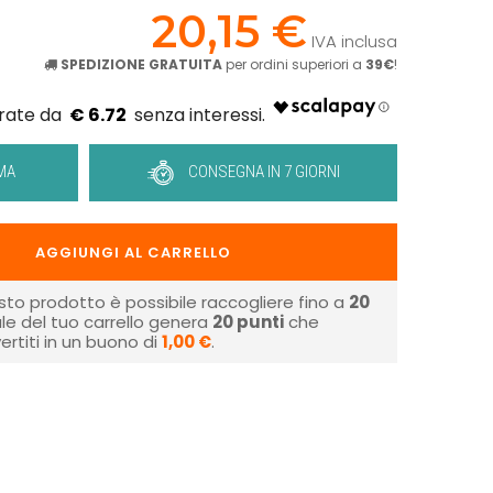
20,15 €
IVA inclusa
SPEDIZIONE GRATUITA
per ordini superiori a
39€
!
€ 6.72
MA
CONSEGNA IN 7 GIORNI
AGGIUNGI AL CARRELLO
sto prodotto è possibile raccogliere fino a
20
tale del tuo carrello genera
20
punti
che
rtiti in un buono di
1,00 €
.