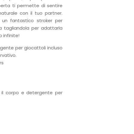
erta ti permette di sentire
aturale con il tuo partner.
 un fantastico stroker per
la tagliandola per adattarla
 infinite!
rgente per giocattoli incluso
rvativo.
rs
 il corpo e detergente per