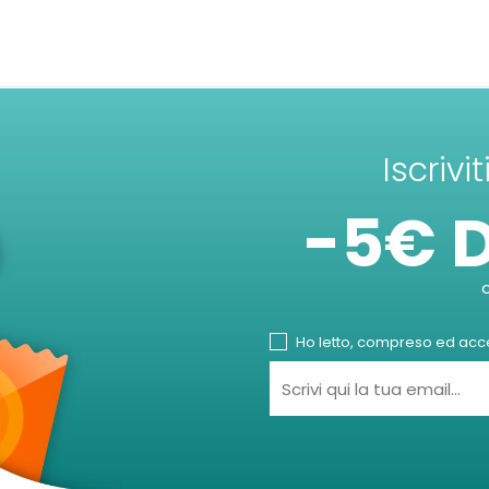
Iscrivi
-5€ 
Ho letto, compreso ed accet