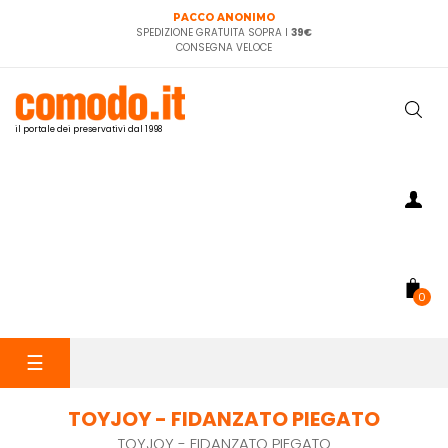
PACCO ANONIMO
SPEDIZIONE GRATUITA SOPRA I
39€
CONSEGNA VELOCE
il portale dei preservativi dal 1998
0
navigazione
☰
Toggle
TOYJOY - FIDANZATO PIEGATO
TOYJOY - FIDANZATO PIEGATO