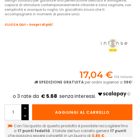
design studiato per garantire una penetrazione delicata e avvolgente,
capace di stimolare contemporaneamente clitoride e zona vaginale, con
semplicità e ovunque tu voglia. Un giocattolo sicuro che ti
accompagnerà in momenti di piacere unici.
CLICCA QUI - Scopri di più!
17,04 €
IVA inclusa
SPEDIZIONE GRATUITA
per ordini superiori a
39€
!
€ 5.68
AGGIUNGI AL CARRELLO
Con l'acquisto di questo prodotto è possibile raccogliere fino
a
17
punti fedeltà
. Il totale del tuo carrello genera
17
punti
che possono essere convertiti in un buono di
0,85 €
.