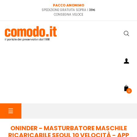
PACCO ANONIMO
SPEDIZIONE GRATUITA SOPRA I
39€
CONSEGNA VELOCE
il portale dei preservativi dal 1998
0
navigazione
☰
Toggle
ONINDER - MASTURBATORE MASCHILE
RICARICABILE SEOUL 10 VELOCITÀ - APP