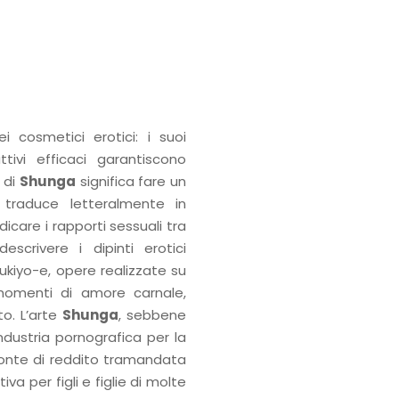
 cosmetici erotici: i suoi
ttivi efficaci garantiscono
 di
Shunga
significa fare un
traduce letteralmente in
icare i rapporti sessuali tra
crivere i dipinti erotici
 ukiyo-e, opere realizzate su
omenti di amore carnale,
o. L’arte
Shunga
, sebbene
industria pornografica per la
onte di reddito tramandata
a per figli e figlie di molte