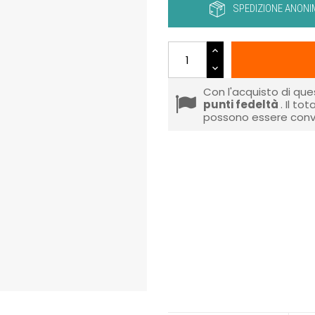
SPEDIZIONE ANONI
Con l'acquisto di que
punti fedeltà
. Il to
possono essere conve