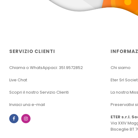
SERVIZIO CLIENTI
INFORMAZ
Chiama o WhatsAppaci: 351.9572852
Chi siamo
Live Chat
Eter Srl Socie
Scopri il nostro Servizio Clienti
La nostra Mis
Inviaci una e-mail
Preservativi s
ETER s.r.l. S
Facebook
Instagram
Via XXIV Magg
Bisceglie BT 7