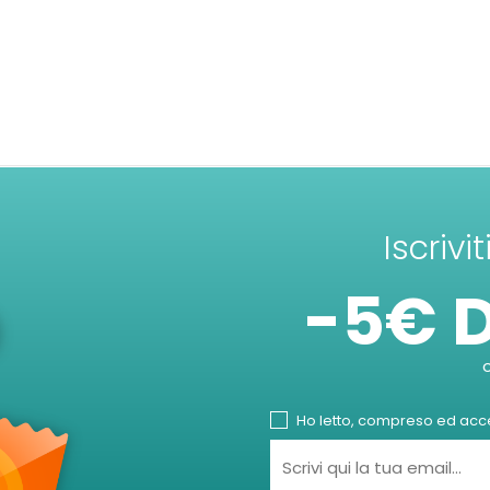
Iscrivi
-5€ 
Ho letto, compreso ed accet