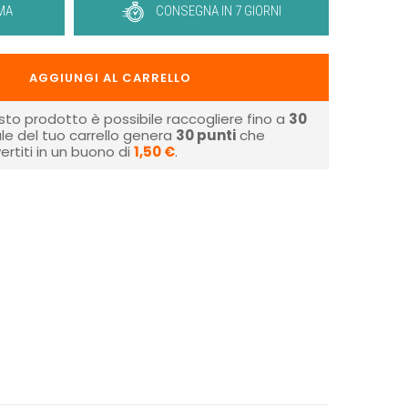
MA
CONSEGNA IN 7 GIORNI
AGGIUNGI AL CARRELLO
sto prodotto è possibile raccogliere fino a
30
tale del tuo carrello genera
30
punti
che
rtiti in un buono di
1,50 €
.