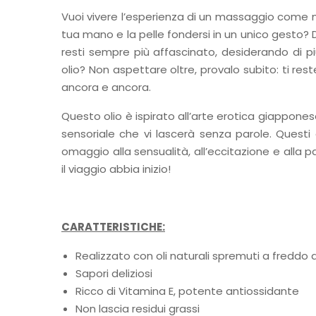
Vuoi vivere l’esperienza di un massaggio come 
tua mano e la pelle fondersi in un unico gesto? D
resti sempre più affascinato, desiderando di p
olio? Non aspettare oltre, provalo subito: ti reste
ancora e ancora.
Questo olio è ispirato all’arte erotica giapponese
sensoriale che vi lascerà senza parole. Questi
omaggio alla sensualità, all’eccitazione e alla p
il viaggio abbia inizio!
CARATTERISTICHE:
Realizzato con oli naturali spremuti a freddo a
Sapori deliziosi
Ricco di Vitamina E, potente antiossidante
Non lascia residui grassi