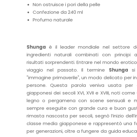
Non ostruisce i pori della pelle
Confezione da 240 ml
Profumo naturale
Shunga
è il leader mondiale nel settore dei
ingredienti naturali combinati con principi a
risultati sorprendenti. Entrare nel mondo erotico
viaggio nel passato. Il termine
Shunga
si 
"immagine primaverile", un modo delicato per ind
persone. Questa parola veniva usata per des
giapponesi dei secoli XVI, XVII e XVIII, noti come
legno o pergamena con scene sensuali e m
sempre eseguite con grande cura e buon gust
rimasta nascosta per secoli, segnò l’inizio dell’
classe media giapponese e rappresentò una f
per generazioni, oltre a fungere da guida educativ