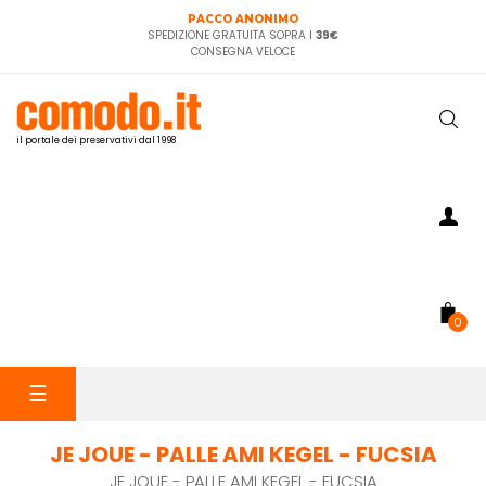
PACCO ANONIMO
SPEDIZIONE GRATUITA SOPRA I
39€
CONSEGNA VELOCE
il portale dei preservativi dal 1998
0
navigazione
☰
Toggle
JE JOUE - PALLE AMI KEGEL - FUCSIA
JE JOUE - PALLE AMI KEGEL - FUCSIA