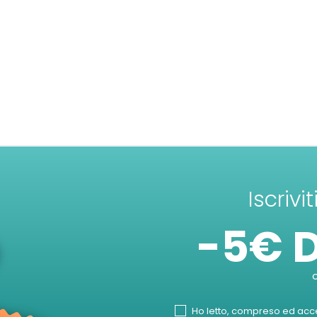
Iscrivi
-5€ 
Ho letto, compreso ed accet