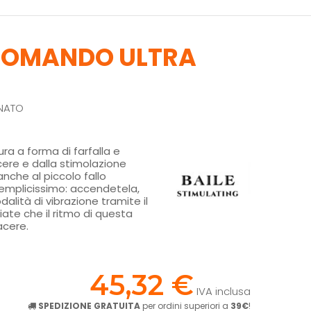
ECOMANDO ULTRA
ONATO
a a forma di farfalla e
cere e dalla stimolazione
anche al piccolo fallo
semplicissimo: accendetela,
alità di vibrazione tramite il
ate che il ritmo di questa
iacere.
!
45,32 €
IVA inclusa
SPEDIZIONE GRATUITA
per ordini superiori a
39€
!