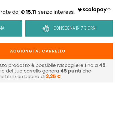
€ 15.11
MA
CONSEGNA IN 7 GIORNI
AGGIUNGI AL CARRELLO
sto prodotto è possibile raccogliere fino a
45
tale del tuo carrello genera
45
punti
che
rtiti in un buono di
2,25 €
.