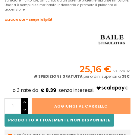
stimolare il clitoride, arricchito da un potente proiettile vibrante rimovibile.
Usarla è semplicissimo: basta indossarla e premere il pulsante di
accensione.
CLICCA QUI - Scopri di più!
25,16 €
IVA inclusa
SPEDIZIONE GRATUITA
per ordini superiori a
39€
!
€ 8.39
AGGIUNGI AL CARRELLO
PRODOTTO ATTUALMENTE NON DISPONIBILE