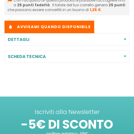
Con l'acquisto di questo prodotto è possibile raccogliere fino
a
25
punti fedeltà
. Il totale del tuo carrello genera
25
punti
che possono essere convertiti in un buono di
1,25 €
.
AVVISAMI QUANDO DISPONIBILE

DETTAGLI
SCHEDA TECNICA
Iscriviti alla Newsletter
-5€ DI SCONTO
ordine minimo 49€