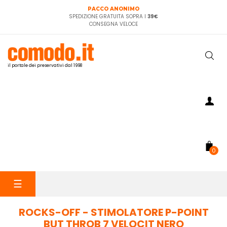
PACCO ANONIMO
SPEDIZIONE GRATUITA SOPRA I
39€
CONSEGNA VELOCE
il portale dei preservativi dal 1998
0
navigazione
☰
Toggle
ROCKS-OFF - STIMOLATORE P-POINT
BUT THROB 7 VELOCIT NERO