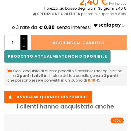
2,40 €
IVA inclusa
Il prezzo più basso degli ultimi 30 giorni: 2,40 €
SPEDIZIONE GRATUITA
per ordini superiori a
39€
!
€ 0.80
AGGIUNGI AL CARRELLO
PRODOTTO ATTUALMENTE NON DISPONIBILE
Con l'acquisto di questo prodotto è possibile raccogliere fino
a
2
punti fedeltà
. Il totale del tuo carrello genera
2
punti
che possono essere convertiti in un buono di
0,10 €
.
AVVISAMI QUANDO DISPONIBILE

I clienti hanno acquistato anche
-20%