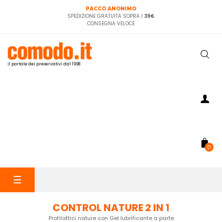
PACCO ANONIMO
SPEDIZIONE GRATUITA SOPRA I
39€
CONSEGNA VELOCE
il portale dei preservativi dal 1998
0
navigazione
☰
Toggle
CONTROL NATURE 2 IN 1
Profilattici nature con Gel lubrificante a parte