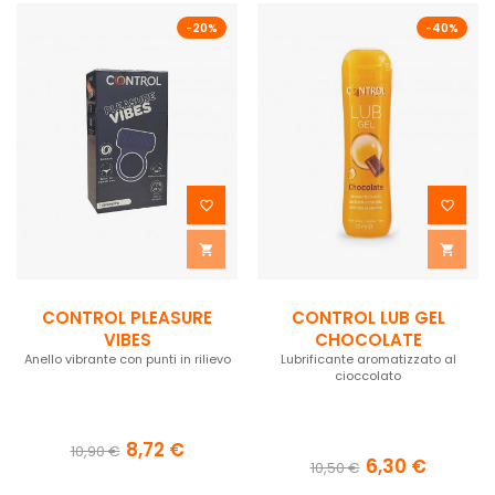
-20%
-40%




CONTROL PLEASURE
CONTROL LUB GEL
VIBES
CHOCOLATE
Anello vibrante con punti in rilievo
Lubrificante aromatizzato al
cioccolato
8,72 €
10,90 €
6,30 €
10,50 €