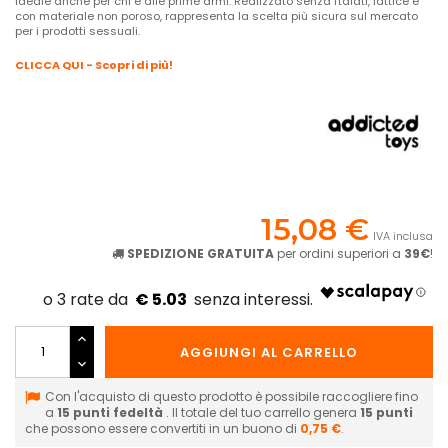
ideale anche per chi è alle prime armi. Realizzato senza ftalati, lattice e
con materiale non poroso, rappresenta la scelta più sicura sul mercato
per i prodotti sessuali.
CLICCA QUI - Scopri di più!
15,08 €
IVA inclusa
SPEDIZIONE GRATUITA
per ordini superiori a
39€
!
€ 5.03
AGGIUNGI AL CARRELLO
Con l'acquisto di questo prodotto è possibile raccogliere fino
a
15
punti fedeltà
. Il totale del tuo carrello genera
15
punti
che possono essere convertiti in un buono di
0,75 €
.