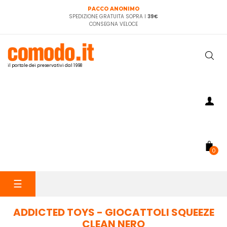
PACCO ANONIMO
SPEDIZIONE GRATUITA SOPRA I
39€
CONSEGNA VELOCE
il portale dei preservativi dal 1998
0
navigazione
☰
Toggle
ADDICTED TOYS - GIOCATTOLI SQUEEZE
CLEAN NERO