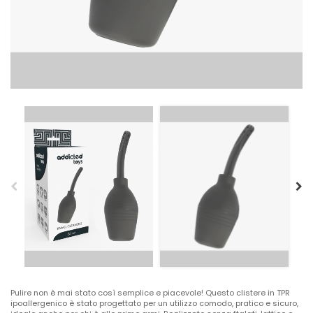
Pulire non è mai stato così semplice e piacevole! Questo clistere in TPR
ipoallergenico è stato progettato per un utilizzo comodo, pratico e sicuro,