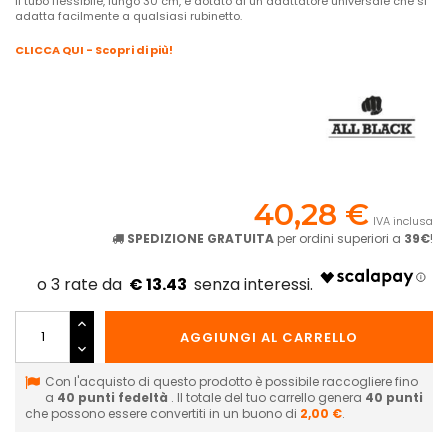
Il tubo flessibile, lungo 30 cm, è dotato di un adattatore universale che si
adatta facilmente a qualsiasi rubinetto.
CLICCA QUI - Scopri di più!
40,28 €
IVA inclusa
SPEDIZIONE GRATUITA
per ordini superiori a
39€
!
€ 13.43
AGGIUNGI AL CARRELLO
Con l'acquisto di questo prodotto è possibile raccogliere fino
a
40
punti fedeltà
. Il totale del tuo carrello genera
40
punti
che possono essere convertiti in un buono di
2,00 €
.