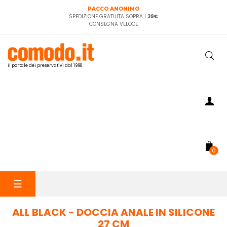
PACCO ANONIMO
SPEDIZIONE GRATUITA SOPRA I
39€
CONSEGNA VELOCE
il portale dei preservativi dal 1998
0
navigazione
☰
Toggle
ALL BLACK - DOCCIA ANALE IN SILICONE
27 CM