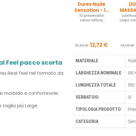
Durex Nude
DU
Sensation - 10
MASSA
10 preservativi
pezzi
Lubrific
- ALO
senza lattice,
corpo con
ultrasottili
12,72 €
15,90 €
14,00 €
Pol
MATERIALE
al Feel pacco scorta
56
Durex Real Feel nel formato da
LARGHEZZA NOMINALE
19
LUNGHEZZA TOTALE
iale morbido e confortevole.
Si
SERBATOIO
 taglia più Large.
Pres
TIPOLOGIA PRODOTTO
Sen
CATEGORIA