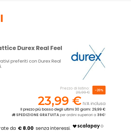
I
attice Durex Real Feel
ativi preferiti con Durex Real
.
!
Prezzo di listino:
-20%
29,99 €
23,99 €
IVA inclusa
Il prezzo più basso degli ultimi 30 giorni: 29,99 €
SPEDIZIONE GRATUITA
per ordini superiori a
39€
!
€ 8.00