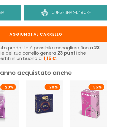
MA
CONSEGNA 24/48 ORE
AGGIUNGI AL CARRELLO
sto prodotto è possibile raccogliere fino a
23
tale del tuo carrello genera
23
punti
che
rtiti in un buono di
1,15 €
.
i hanno acquistato anche
-20%
-20%
-35%