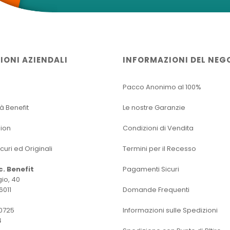
IONI AZIENDALI
INFORMAZIONI DEL NEG
Pacco Anonimo al 100%
tà Benefit
Le nostre Garanzie
sion
Condizioni di Vendita
icuri ed Originali
Termini per il Recesso
oc. Benefit
Pagamenti Sicuri
io, 40
6011
Domande Frequenti
0725
Informazioni sulle Spedizioni
4