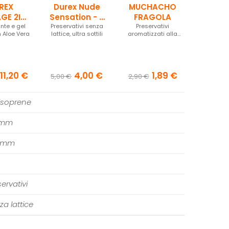
REX
Durex Nude
MUCHACHO
GE 2IN1
Sensation - 2
FRAGOLA
ante e gel
E VERA
Preservativi senza
pezzi
Preservativi
 Aloe Vera
lattice, ultra sottili
aromatizzati alla
fragola e colorati
11,20 €
4,00 €
1,89 €
5,00 €
2,90 €
iisoprene
 mm
0 mm
ervativi
za lattice