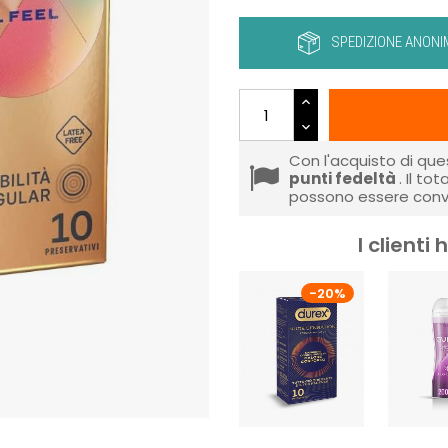
SPEDIZIONE ANONI
Con l'acquisto di que
punti fedeltà
. Il to
possono essere conve
I client
-20%