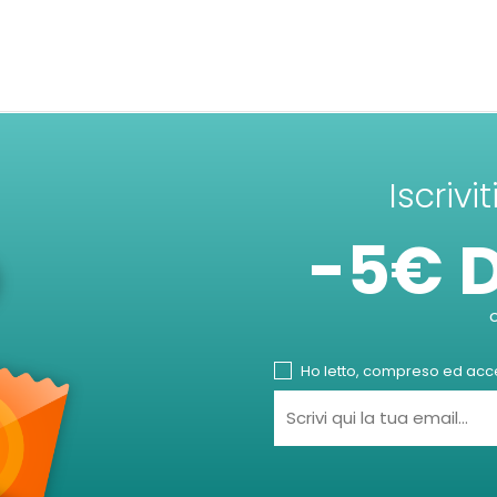
Iscrivi
-5€ 
Ho letto, compreso ed accet