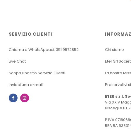
SERVIZIO CLIENTI
INFORMAZ
Chiama o WhatsAppaci: 351.9572852
Chi siamo
Live Chat
Eter Srl Socie
Scopri il nostro Servizio Clienti
La nostra Mis
Inviaci una e-mail
Preservativi s
ETER s.r.l. S
Facebook
Instagram
Via XXIV Magg
Bisceglie BT 7
P.IVA 0718068
REA BA 53831