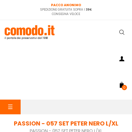
PACCO ANONIMO
SPEDIZIONE GRATUITA SOPRA I
39€
CONSEGNA VELOCE
il portale dei preservativi dal 1998
0
navigazione
☰
Toggle
PASSION - 057 SET PETER NERO L/XL
PASSION - 057 SET PETER NERO L/XL