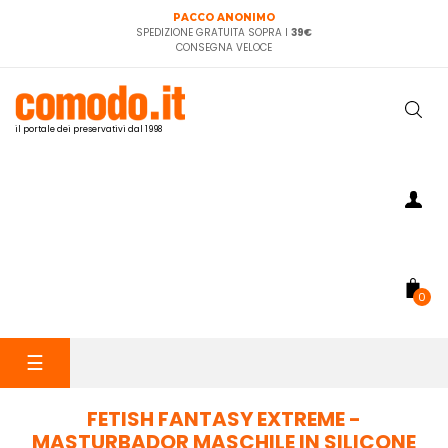
PACCO ANONIMO
SPEDIZIONE GRATUITA SOPRA I
39€
CONSEGNA VELOCE
il portale dei preservativi dal 1998
0
navigazione
☰
Toggle
FETISH FANTASY EXTREME -
MASTURBADOR MASCHILE IN SILICONE