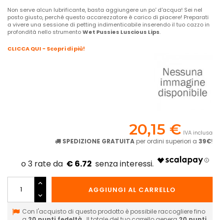
Non serve alcun lubrificante, basta aggiungere un po' d'acqua! Sei nel
posto giusto, perché questo accarezzatore è carico di piacere! Preparati
a vivere una sessione di petting indimenticabile inserendo il tuo cazzo in
profondità nello strumento
Wet Pussies Luscious Lips
.
CLICCA QUI - Scopri di più!
20,15 €
IVA inclusa
SPEDIZIONE GRATUITA
per ordini superiori a
39€
!
€ 6.72
AGGIUNGI AL CARRELLO
Con l'acquisto di questo prodotto è possibile raccogliere fino
a
20
punti fedeltà
. Il totale del tuo carrello genera
20
punti