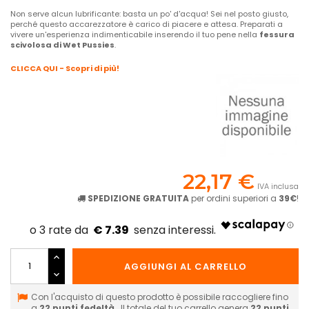
Non serve alcun lubrificante: basta un po' d'acqua! Sei nel posto giusto,
perché questo accarezzatore è carico di piacere e attesa. Preparati a
vivere un'esperienza indimenticabile inserendo il tuo pene nella
fessura
scivolosa di Wet Pussies
.
CLICCA QUI - Scopri di più!
22,17 €
IVA inclusa
SPEDIZIONE GRATUITA
per ordini superiori a
39€
!
€ 7.39
AGGIUNGI AL CARRELLO
Con l'acquisto di questo prodotto è possibile raccogliere fino
a
22
punti fedeltà
. Il totale del tuo carrello genera
22
punti