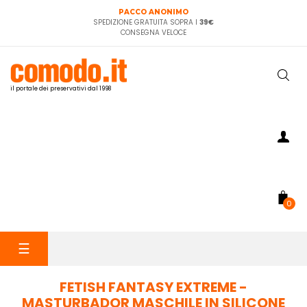
PACCO ANONIMO
SPEDIZIONE GRATUITA SOPRA I
39€
CONSEGNA VELOCE
il portale dei preservativi dal 1998
0
navigazione
☰
Toggle
FETISH FANTASY EXTREME -
MASTURBADOR MASCHILE IN SILICONE