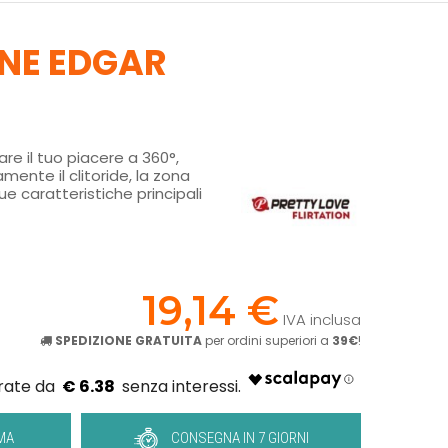
ONE EDGAR
re il tuo piacere a 360°,
nte il clitoride, la zona
ue caratteristiche principali
!
19,14 €
IVA inclusa
SPEDIZIONE GRATUITA
per ordini superiori a
39€
!
€ 6.38
MA
CONSEGNA IN 7 GIORNI