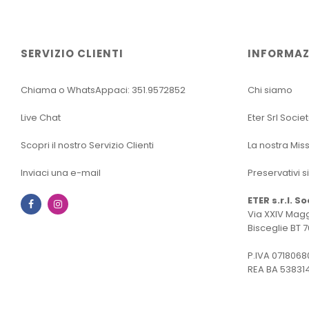
SERVIZIO CLIENTI
INFORMAZ
Chiama o WhatsAppaci: 351.9572852
Chi siamo
Live Chat
Eter Srl Socie
Scopri il nostro Servizio Clienti
La nostra Mis
Inviaci una e-mail
Preservativi s
ETER s.r.l. S
Facebook
Instagram
Via XXIV Magg
Bisceglie BT 7
P.IVA 0718068
REA BA 53831