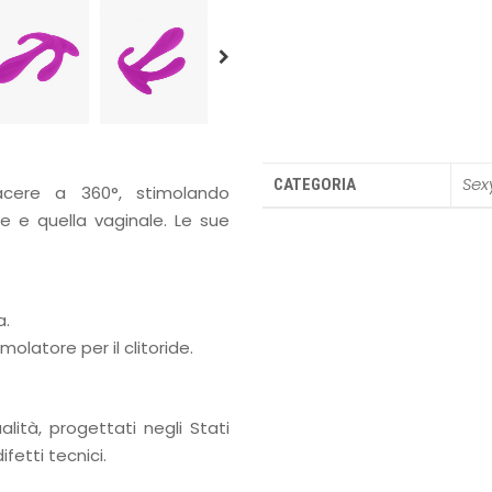
Sex
CATEGORIA
acere a 360°, stimolando
e e quella vaginale. Le sue
a.
latore per il clitoride.
lità, progettati negli Stati
fetti tecnici.