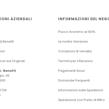
IONI AZIENDALI
INFORMAZIONI DEL NEG
Pacco Anonimo al 100%
tà Benefit
Le nostre Garanzie
sion
Condizioni di Vendita
icuri ed Originali
Termini per il Recesso
oc. Benefit
Pagamenti Sicuri
io, 40
6011
Domande Frequenti
0725
Informazioni sulle Spedizioni
4
Spedizione con Punto di RItiro