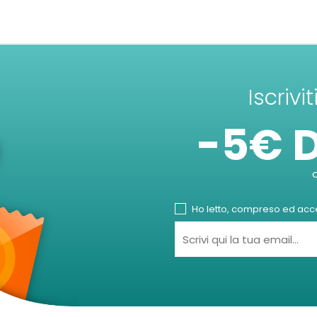
Iscrivi
-5€ 
Ho letto, compreso ed accet