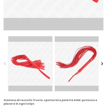
Gamma di raccolti, fruste, spolverini e palette KINK: potenza e
piacere in ogni colpo