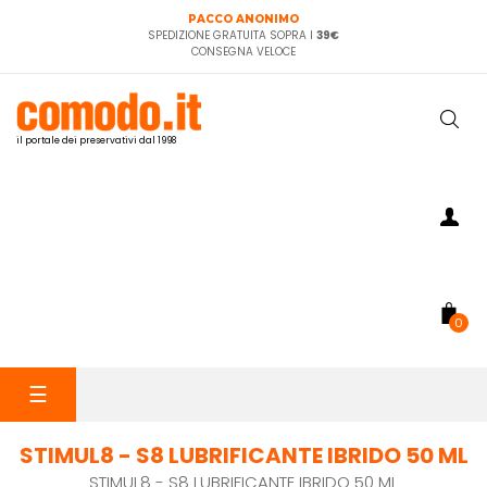
PACCO ANONIMO
SPEDIZIONE GRATUITA SOPRA I
39€
CONSEGNA VELOCE
il portale dei preservativi dal 1998
0
navigazione
☰
Toggle
STIMUL8 - S8 LUBRIFICANTE IBRIDO 50 ML
STIMUL8 - S8 LUBRIFICANTE IBRIDO 50 ML