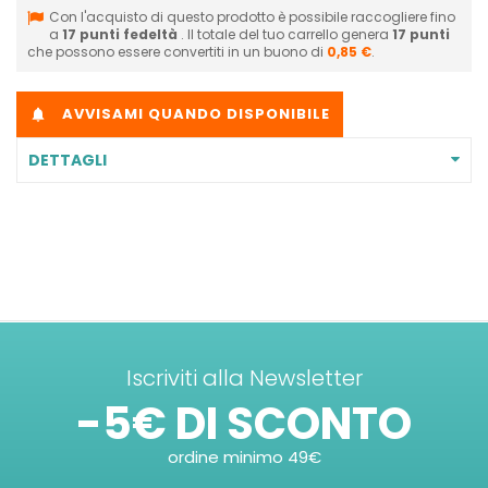
Con l'acquisto di questo prodotto è possibile raccogliere fino
a
17
punti fedeltà
. Il totale del tuo carrello genera
17
punti
che possono essere convertiti in un buono di
0,85 €
.
AVVISAMI QUANDO DISPONIBILE

DETTAGLI
Iscriviti alla Newsletter
-5€ DI SCONTO
ordine minimo 49€