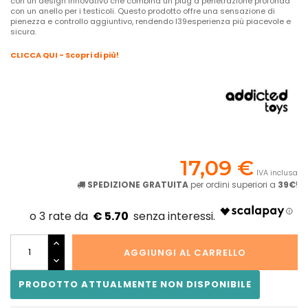
con un design innovativo che combina un plug a penetrazione profonda
con un anello per i testicoli. Questo prodotto offre una sensazione di
pienezza e controllo aggiuntivo, rendendo l39esperienza più piacevole e
sicura.
CLICCA QUI - Scopri di più!
17,09 €
IVA inclusa
SPEDIZIONE GRATUITA
per ordini superiori a
39€
!
€ 5.70
AGGIUNGI AL CARRELLO
PRODOTTO ATTUALMENTE NON DISPONIBILE