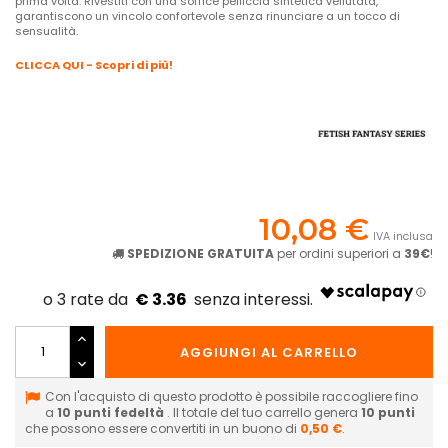
prima volta. Rivestiti con una soffice pelliccia sintetica vellutata,
garantiscono un vincolo confortevole senza rinunciare a un tocco di
sensualità.
CLICCA QUI - Scopri di più!
10,08 €
IVA inclusa
SPEDIZIONE GRATUITA
per ordini superiori a
39€
!
€ 3.36
AGGIUNGI AL CARRELLO
Con l'acquisto di questo prodotto è possibile raccogliere fino
a
10
punti fedeltà
. Il totale del tuo carrello genera
10
punti
che possono essere convertiti in un buono di
0,50 €
.