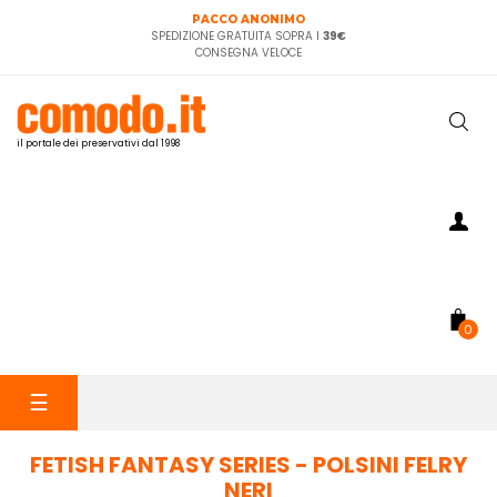
PACCO ANONIMO
SPEDIZIONE GRATUITA SOPRA I
39€
CONSEGNA VELOCE
il portale dei preservativi dal 1998
0
navigazione
☰
Toggle
FETISH FANTASY SERIES - POLSINI FELRY
NERI