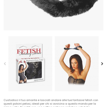
Custodisci il tuo amante e lasciati andare alle tue fantasie fetish con
questi polsini pelosi, ideali per chi si avvicina a questo mondo per la