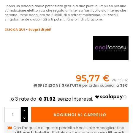
Scopri un piacere anale potenziato grazie a due punti di impulso per una
stimolazione elettronica che regala un intenso formicolio sia interno che
esterno. Potrai scegliere tra 5 livelli di elettrostimolazione, utilizzabili
singolarmente o abbinati a 5 potenti funzioni di vibrazione.
CLICCA QUI - Scopri di più!
95,77 €
IVA inclusa
SPEDIZIONE GRATUITA
per ordini superiori a
39€
!
€ 31.92
AGGIUNGI AL CARRELLO
Con l'acquisto di questo prodotto è possibile raccogliere fino
a
95
punti fedeltà
. Il totale del tuo carrello genera
95
punti