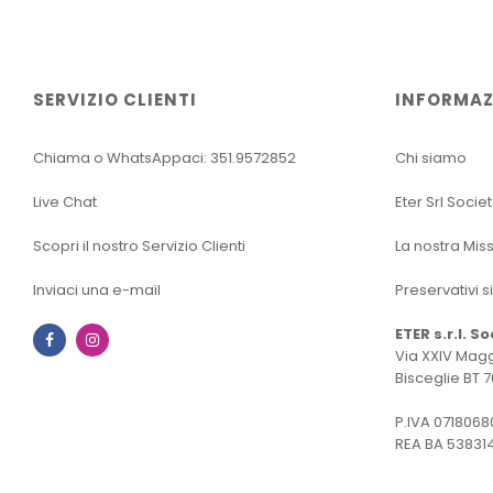
SERVIZIO CLIENTI
INFORMAZ
Chiama o WhatsAppaci: 351.9572852
Chi siamo
Live Chat
Eter Srl Socie
Scopri il nostro Servizio Clienti
La nostra Mis
Inviaci una e-mail
Preservativi s
ETER s.r.l. S
Facebook
Instagram
Via XXIV Magg
Bisceglie BT 7
P.IVA 0718068
REA BA 53831