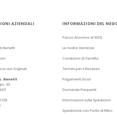
IONI AZIENDALI
INFORMAZIONI DEL NEG
Pacco Anonimo al 100%
tà Benefit
Le nostre Garanzie
sion
Condizioni di Vendita
icuri ed Originali
Termini per il Recesso
oc. Benefit
Pagamenti Sicuri
io, 40
6011
Domande Frequenti
0725
Informazioni sulle Spedizioni
4
Spedizione con Punto di RItiro