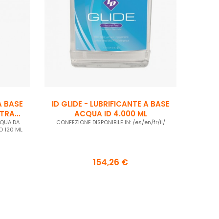
A BASE
ID GLIDE - LUBRIFICANTE A BASE
LTRA
ACQUA ID 4.000 ML
CQUA DA
CONFEZIONE DISPONIBILE IN: /es/en/fr/il/
O 120 ML
154,26 €