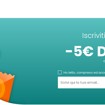
Iscrivi
-5€ 
Ho letto, compreso ed accet