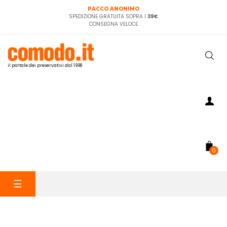
PACCO ANONIMO
SPEDIZIONE GRATUITA SOPRA I
39€
CONSEGNA VELOCE
il portale dei preservativi dal 1998
0
navigazione
☰
Toggle