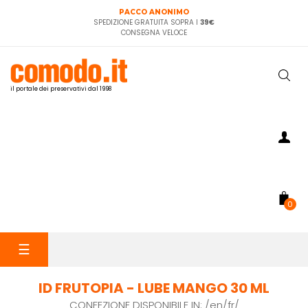
PACCO ANONIMO
SPEDIZIONE GRATUITA SOPRA I
39€
CONSEGNA VELOCE
il portale dei preservativi dal 1998
0
navigazione
☰
Toggle
ID FRUTOPIA - LUBE MANGO 30 ML
CONFEZIONE DISPONIBILE IN: /en/fr/