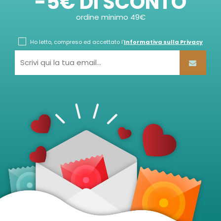
-5€ DI SCONTO
ordine minimo 49€
Ho letto, compreso ed accettato l'
Informativa sulla Privacy