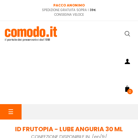
PACCO ANONIMO
SPEDIZIONE GRATUITA SOPRA I
39€
CONSEGNA VELOCE
il portale dei preservativi dal 1998
0
navigazione
☰
Toggle
ID FRUTOPIA - LUBE ANGURIA 30 ML
CONFEZIONE DISPONIBILE IN: /en/fr/