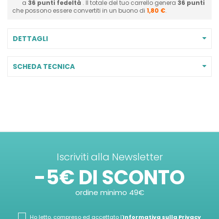
a
36
punti fedeltà
. Il totale del tuo carrello genera
36
punti
che possono essere convertiti in un buono di
1,80 €
.
DETTAGLI
SCHEDA TECNICA
Iscriviti alla Newsletter
-5€ DI SCONTO
ordine minimo 49€
Ho letto, compreso ed accettato l'
Informativa sulla Privacy