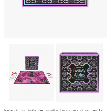
Fantasy Affairs ti invita a immergerti in diversi scenari di relazione, dando