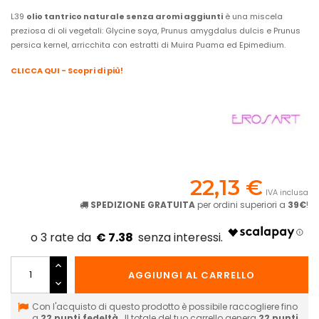
L39
olio tantrico naturale senza aromi aggiunti
è una miscela
preziosa di oli vegetali: Glycine soya, Prunus amygdalus dulcis e Prunus
persica kernel, arricchita con estratti di Muira Puama ed Epimedium.
CLICCA QUI - Scopri di più!
22,13 €
IVA inclusa
SPEDIZIONE GRATUITA
per ordini superiori a
39€
!
€ 7.38
AGGIUNGI AL CARRELLO
Con l'acquisto di questo prodotto è possibile raccogliere fino
a
22
punti fedeltà
. Il totale del tuo carrello genera
22
punti