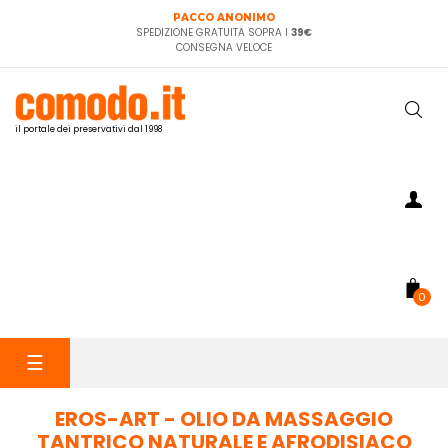
PACCO ANONIMO
SPEDIZIONE GRATUITA SOPRA I
39€
CONSEGNA VELOCE
il portale dei preservativi dal 1998
0
navigazione
☰
Toggle
EROS-ART - OLIO DA MASSAGGIO
TANTRICO NATURALE E AFRODISIACO