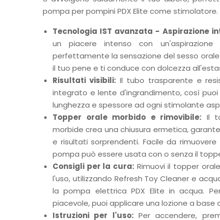
pompa per pompini PDX Elite come stimolatore.
Tecnologia IST avanzata - Aspirazione int
un piacere intenso con un'aspirazione 
perfettamente la sensazione del sesso orale.
il tuo pene e ti conduce con dolcezza all'estas
Risultati visibili:
Il tubo trasparente e resi
integrato e lente d'ingrandimento, così puoi
lunghezza e spessore ad ogni stimolante aspi
Topper orale morbido e rimovibile:
Il t
morbide crea una chiusura ermetica, garant
e risultati sorprendenti. Facile da rimuovere
pompa può essere usata con o senza il toppe
Consigli per la cura:
Rimuovi il topper orale
l'uso, utilizzando Refresh Toy Cleaner e acq
la pompa elettrica PDX Elite in acqua. Pe
piacevole, puoi applicare una lozione a base
Istruzioni per l'uso:
Per accendere, premi 