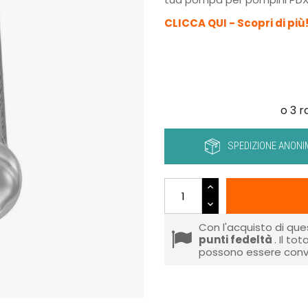
CLICCA QUI - Scopri di più
SPEDIZIONE ANONI
Con l'acquisto di que
punti fedeltà
. Il to
possono essere conve