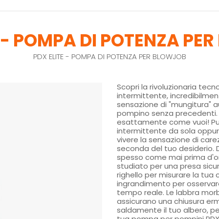
E - POMPA DI POTENZA PE
PDX ELITE - POMPA DI POTENZA PER BLOWJOB
Scopri la rivoluzionaria tecno
intermittente, incredibilment
sensazione di "mungitura" a
pompino senza precedenti. P
esattamente come vuoi! Puoi
intermittente da sola oppur
vivere la sensazione di care
seconda del tuo desiderio. 
spesso come mai prima d'ora
studiato per una presa sicur
righello per misurare la tua 
ingrandimento per osservar
tempo reale. Le labbra morbi
assicurano una chiusura er
saldamente il tuo albero, pe
tua pompa per pompini PDX 