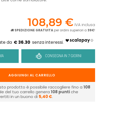
!
108,89 €
IVA inclusa
SPEDIZIONE GRATUITA
per ordini superiori a
39€
!
€ 36.30
MA
CONSEGNA IN 7 GIORNI
AGGIUNGI AL CARRELLO
sto prodotto è possibile raccogliere fino a
108
tale del tuo carrello genera
108
punti
che
rtiti in un buono di
5,40 €
.