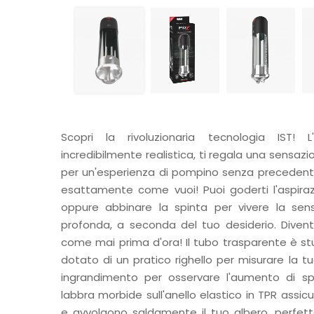
Scopri la rivoluzionaria tecnologia IST! L'
incredibilmente realistica, ti regala una sensaz
per un'esperienza di pompino senza precedenti.
esattamente come vuoi! Puoi goderti l'aspira
oppure abbinare la spinta per vivere la sen
profonda, a seconda del tuo desiderio. Diven
come mai prima d'ora! Il tubo trasparente è st
dotato di un pratico righello per misurare la tu
ingrandimento per osservare l'aumento di sp
labbra morbide sull'anello elastico in TPR assi
e avvolgono saldamente il tuo albero, perfett