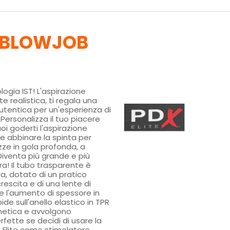
R BLOWJOB
logia IST! L'aspirazione
e realistica, ti regala una
utentica per un'esperienza di
ersonalizza il tuo piacere
 goderti l'aspirazione
e abbinare la spinta per
zze in gola profonda, a
Diventa più grande e più
! Il tubo trasparente è
a, dotato di un pratico
crescita e di una lente di
e l'aumento di spessore in
de sull'anello elastico in TPR
metica e avvolgono
rfette se decidi di usare la
Elite come stimolatore.