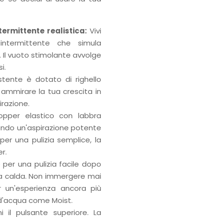
ermittente realistica:
Vivi
intermittente che simula
 Il vuoto stimolante avvolge
i.
stente è dotato di righello
 ammirare la tua crescita in
razione.
opper elastico con labbra
endo un'aspirazione potente
 per una pulizia semplice, la
r.
 per una pulizia facile dopo
ua calda. Non immergere mai
r un'esperienza ancora più
 d'acqua come Moist.
il pulsante superiore. La