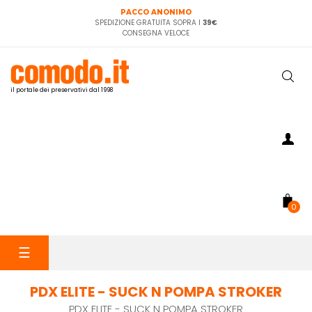
PACCO ANONIMO
SPEDIZIONE GRATUITA SOPRA I
39€
CONSEGNA VELOCE
il portale dei preservativi dal 1998
0
navigazione
☰
Toggle
PDX ELITE - SUCK N POMPA STROKER
PDX ELITE - SUCK N POMPA STROKER