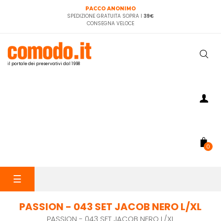
PACCO ANONIMO
SPEDIZIONE GRATUITA SOPRA I
39€
CONSEGNA VELOCE
il portale dei preservativi dal 1998
0
navigazione
☰
Toggle
PASSION - 043 SET JACOB NERO L/XL
PASSION - 043 SET JACOB NERO L/XL