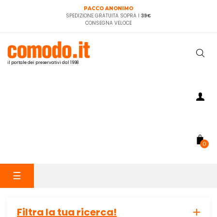
PACCO ANONIMO
SPEDIZIONE GRATUITA SOPRA I
39€
CONSEGNA VELOCE
il portale dei preservativi dal 1998
0
navigazione
☰
Toggle
Filtra la tua ricerca!