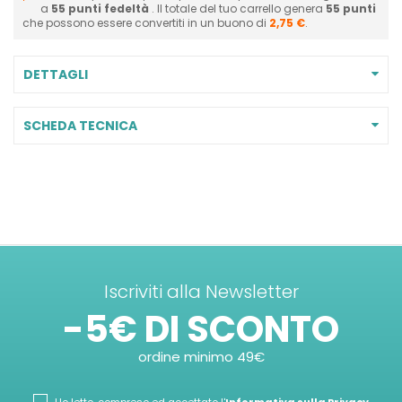
a
55
punti fedeltà
. Il totale del tuo carrello genera
55
punti
che possono essere convertiti in un buono di
2,75 €
.
DETTAGLI
SCHEDA TECNICA
Iscriviti alla Newsletter
-5€ DI SCONTO
ordine minimo 49€
Ho letto, compreso ed accettato l'
Informativa sulla Privacy